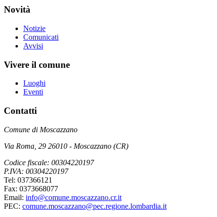
Novità
Notizie
Comunicati
Avvisi
Vivere il comune
Luoghi
Eventi
Contatti
Comune di Moscazzano
Via Roma, 29 26010 - Moscazzano (CR)
Codice fiscale: 00304220197
P.IVA: 00304220197
Tel: 037366121
Fax: 0373668077
Email:
info@comune.moscazzano.cr.it
PEC:
comune.moscazzano@pec.regione.lombardia.it