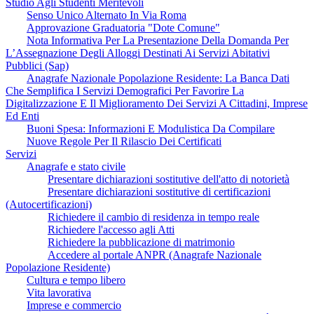
Studio Agli Studenti Meritevoli
Senso Unico Alternato In Via Roma
Approvazione Graduatoria "Dote Comune"
Nota Informativa Per La Presentazione Della Domanda Per
L’Assegnazione Degli Alloggi Destinati Ai Servizi Abitativi
Pubblici (Sap)
Anagrafe Nazionale Popolazione Residente: La Banca Dati
Che Semplifica I Servizi Demografici Per Favorire La
Digitalizzazione E Il Miglioramento Dei Servizi A Cittadini, Imprese
Ed Enti
Buoni Spesa: Informazioni E Modulistica Da Compilare
Nuove Regole Per Il Rilascio Dei Certificati
Servizi
Anagrafe e stato civile
Presentare dichiarazioni sostitutive dell'atto di notorietà
Presentare dichiarazioni sostitutive di certificazioni
(Autocertificazioni)
Richiedere il cambio di residenza in tempo reale
Richiedere l'accesso agli Atti
Richiedere la pubblicazione di matrimonio
Accedere al portale ANPR (Anagrafe Nazionale
Popolazione Residente)
Cultura e tempo libero
Vita lavorativa
Imprese e commercio