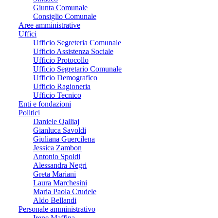
Giunta Comunale
Consiglio Comunale
Aree amministrative
Uffici
Ufficio Segreteria Comunale
Ufficio Assistenza Sociale
Ufficio Protocollo
Ufficio Segretario Comunale
Ufficio Demografico
Ufficio Ragioneria
Ufficio Tecnico
Enti e fondazioni
Politici
Daniele Qalliaj
Gianluca Savoldi
Giuliana Guercilena
Jessica Zambon
Antonio Spoldi
Alessandra Negri
Greta Mariani
Laura Marchesini
Maria Paola Crudele
Aldo Bellandi
Personale amministrativo
Irene Maffina