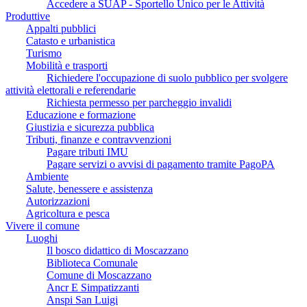
Accedere a SUAP - Sportello Unico per le Attività
Produttive
Appalti pubblici
Catasto e urbanistica
Turismo
Mobilità e trasporti
Richiedere l'occupazione di suolo pubblico per svolgere
attività elettorali e referendarie
Richiesta permesso per parcheggio invalidi
Educazione e formazione
Giustizia e sicurezza pubblica
Tributi, finanze e contravvenzioni
Pagare tributi IMU
Pagare servizi o avvisi di pagamento tramite PagoPA
Ambiente
Salute, benessere e assistenza
Autorizzazioni
Agricoltura e pesca
Vivere il comune
Luoghi
Il bosco didattico di Moscazzano
Biblioteca Comunale
Comune di Moscazzano
Ancr E Simpatizzanti
Anspi San Luigi