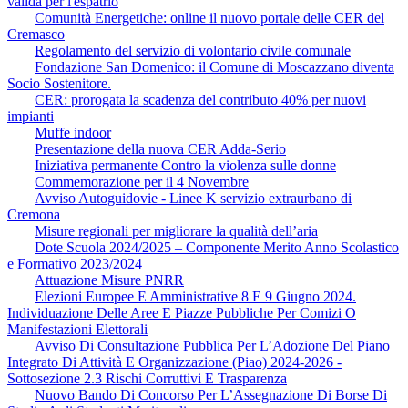
valida per l'espatrio
Comunità Energetiche: online il nuovo portale delle CER del
Cremasco
Regolamento del servizio di volontario civile comunale
Fondazione San Domenico: il Comune di Moscazzano diventa
Socio Sostenitore.
CER: prorogata la scadenza del contributo 40% per nuovi
impianti
Muffe indoor
Presentazione della nuova CER Adda-Serio
Iniziativa permanente Contro la violenza sulle donne
Commemorazione per il 4 Novembre
Avviso Autoguidovie - Linee K servizio extraurbano di
Cremona
Misure regionali per migliorare la qualità dell’aria
Dote Scuola 2024/2025 – Componente Merito Anno Scolastico
e Formativo 2023/2024
Attuazione Misure PNRR
Elezioni Europee E Amministrative 8 E 9 Giugno 2024.
Individuazione Delle Aree E Piazze Pubbliche Per Comizi O
Manifestazioni Elettorali
Avviso Di Consultazione Pubblica Per L’Adozione Del Piano
Integrato Di Attività E Organizzazione (Piao) 2024-2026 -
Sottosezione 2.3 Rischi Corruttivi E Trasparenza
Nuovo Bando Di Concorso Per L’Assegnazione Di Borse Di