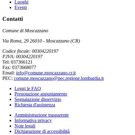
Luoghi
Eventi
Contatti
Comune di Moscazzano
Via Roma, 29 26010 - Moscazzano (CR)
Codice fiscale: 00304220197
P.IVA: 00304220197
Tel: 037366121
Fax: 0373668077
Email:
info@comune.moscazzano.cr.it
PEC:
comune.moscazzano@pec.regione.lombardia.it
Leggi le FAQ
Prenotazione appuntamento
Segnalazione disservizio
Richiesta d'assistenza
Amministrazione trasparente
Informativa privacy
Note legali
Dichiarazione di accessibilità