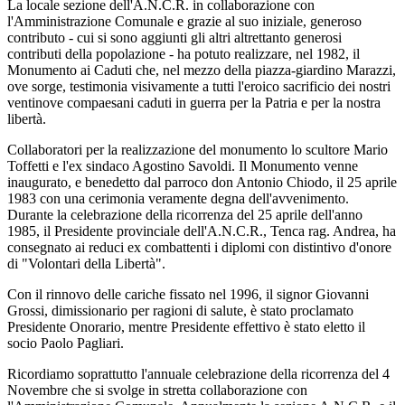
La locale sezione dell'A.N.C.R. in collaborazione con
l'Amministrazione Comunale e grazie al suo iniziale, generoso
contributo - cui si sono aggiunti gli altri altrettanto generosi
contributi della popolazione - ha potuto realizzare, nel 1982, il
Monumento ai Caduti che, nel mezzo della piazza-giardino Marazzi,
ove sorge, testimonia visivamente a tutti l'eroico sacrificio dei nostri
ventinove compaesani caduti in guerra per la Patria e per la nostra
libertà.
Collaboratori per la realizzazione del monumento lo scultore Mario
Toffetti e l'ex sindaco Agostino Savoldi. Il Monumento venne
inaugurato, e benedetto dal parroco don Antonio Chiodo, il 25 aprile
1983 con una cerimonia veramente degna dell'avvenimento.
Durante la celebrazione della ricorrenza del 25 aprile dell'anno
1985, il Presidente provinciale dell'A.N.C.R., Tenca rag. Andrea, ha
consegnato ai reduci ex combattenti i diplomi con distintivo d'onore
di "Volontari della Libertà".
Con il rinnovo delle cariche fissato nel 1996, il signor Giovanni
Grossi, dimissionario per ragioni di salute, è stato proclamato
Presidente Onorario, mentre Presidente effettivo è stato eletto il
socio Paolo Pagliari.
Ricordiamo soprattutto l'annuale celebrazione della ricorrenza del 4
Novembre che si svolge in stretta collaborazione con