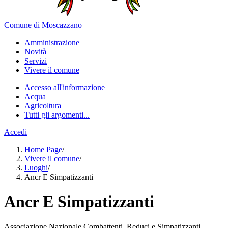
Comune di Moscazzano
Amministrazione
Novità
Servizi
Vivere il comune
Accesso all'informazione
Acqua
Agricoltura
Tutti gli argomenti...
Accedi
Home Page
/
Vivere il comune
/
Luoghi
/
Ancr E Simpatizzanti
Ancr E Simpatizzanti
Associazione Nazionale Combattenti, Reduci e Simpatizzanti