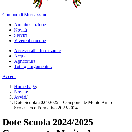
Comune di Moscazzano
Amministrazione
Novità
Servizi
Vivere il comune
Accesso all'informazione
Acqua
Agricoltura
Tutti gli argomenti...
Accedi
Home Page
/
Novità
/
Avvisi
/
Dote Scuola 2024/2025 – Componente Merito Anno
Scolastico e Formativo 2023/2024
Dote Scuola 2024/2025 –