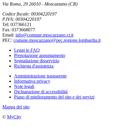
Via Roma, 29 26010 - Moscazzano (CR)
Codice fiscale: 00304220197
P.IVA: 00304220197
Tel: 037366121
Fax: 0373668077
Email:
info@comune.moscazzano.cr.it
PEC:
comune.moscazzano@pec.regione.lombardia.it
Leggi le FAQ
Prenotazione appuntamento
Segnalazione disservizio
Richiesta d'assistenza
Amministrazione trasparente
Informativa privacy
Note legali
Dichiarazione di accessibilità
Piano di miglioramento del sito e dei servizi
Mappa del sito
©
MyCity