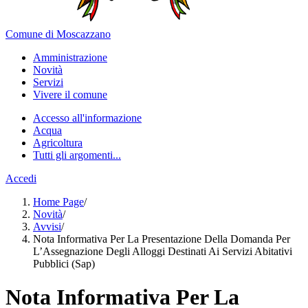
Comune di Moscazzano
Amministrazione
Novità
Servizi
Vivere il comune
Accesso all'informazione
Acqua
Agricoltura
Tutti gli argomenti...
Accedi
Home Page
/
Novità
/
Avvisi
/
Nota Informativa Per La Presentazione Della Domanda Per
L’Assegnazione Degli Alloggi Destinati Ai Servizi Abitativi
Pubblici (Sap)
Nota Informativa Per La