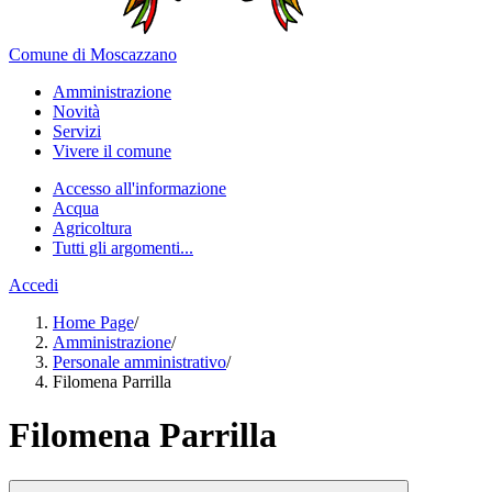
Comune di Moscazzano
Amministrazione
Novità
Servizi
Vivere il comune
Accesso all'informazione
Acqua
Agricoltura
Tutti gli argomenti...
Accedi
Home Page
/
Amministrazione
/
Personale amministrativo
/
Filomena Parrilla
Filomena Parrilla