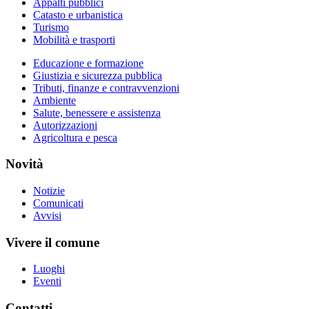
Appalti pubblici
Catasto e urbanistica
Turismo
Mobilità e trasporti
Educazione e formazione
Giustizia e sicurezza pubblica
Tributi, finanze e contravvenzioni
Ambiente
Salute, benessere e assistenza
Autorizzazioni
Agricoltura e pesca
Novità
Notizie
Comunicati
Avvisi
Vivere il comune
Luoghi
Eventi
Contatti