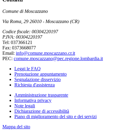
Comune di Moscazzano
Via Roma, 29 26010 - Moscazzano (CR)
Codice fiscale: 00304220197
P.IVA: 00304220197
Tel: 037366121
Fax: 0373668077
Email:
info@comune.moscazzano.cr.it
PEC:
comune.moscazzano@pec.regione.lombardia.it
Leggi le FAQ
Prenotazione appuntamento
Segnalazione disservizio
Richiesta d'assistenza
Amministrazione trasparente
Informativa privacy
Note legali
Dichiarazione di accessibilità
Piano di miglioramento del sito e dei servizi
Mappa del sito