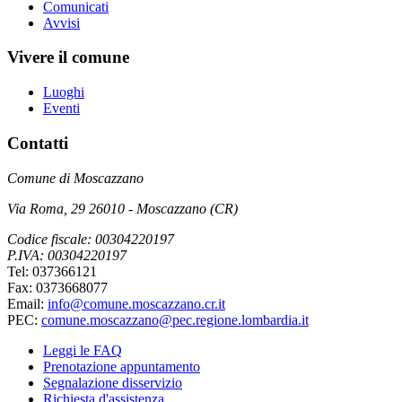
Comunicati
Avvisi
Vivere il comune
Luoghi
Eventi
Contatti
Comune di Moscazzano
Via Roma, 29 26010 - Moscazzano (CR)
Codice fiscale: 00304220197
P.IVA: 00304220197
Tel: 037366121
Fax: 0373668077
Email:
info@comune.moscazzano.cr.it
PEC:
comune.moscazzano@pec.regione.lombardia.it
Leggi le FAQ
Prenotazione appuntamento
Segnalazione disservizio
Richiesta d'assistenza