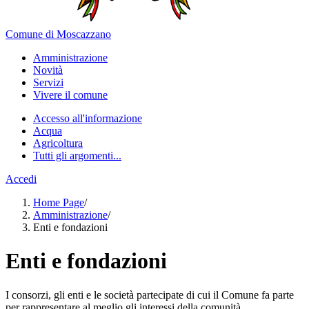
Comune di Moscazzano
Amministrazione
Novità
Servizi
Vivere il comune
Accesso all'informazione
Acqua
Agricoltura
Tutti gli argomenti...
Accedi
Home Page
/
Amministrazione
/
Enti e fondazioni
Enti e fondazioni
I consorzi, gli enti e le società partecipate di cui il Comune fa parte
per rappresentare al meglio gli interessi della comunità.